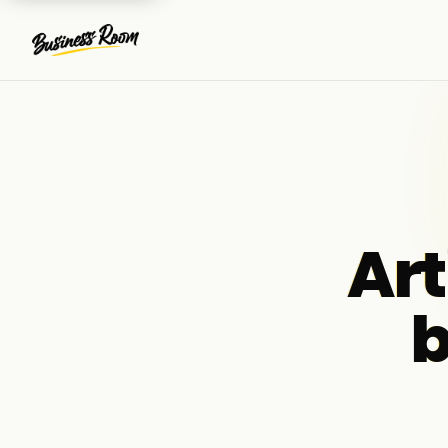
Art
b