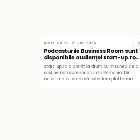
start-up.ro · 21 Jan 2026
Podcasturile Business Room sunt
disponibile audienței start-up.ro
direct pe site
start-up.ro a pornit la drum cu misunea de a
susține antreprenoriatul din România. Din
acest motiv, vrem să extindem platforma
online către cât mai mulți creatori de conținu
din ecosistemul de business din România.
Astfel, podcastul The Business Room, unul
dintre podcasturile noastre favorite, va put
fi descoperit și de către audiența start-up.ro