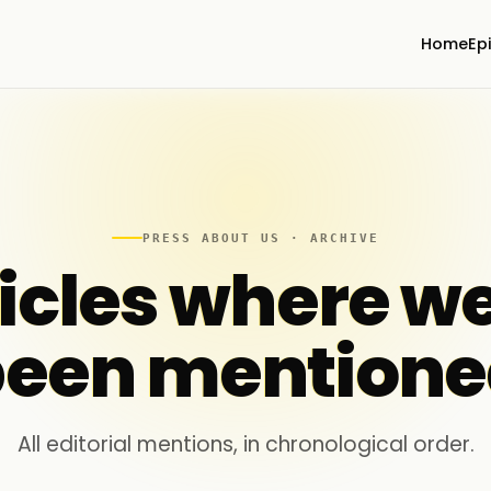
Home
Ep
PRESS ABOUT US · ARCHIVE
icles where w
een mention
All editorial mentions, in chronological order.