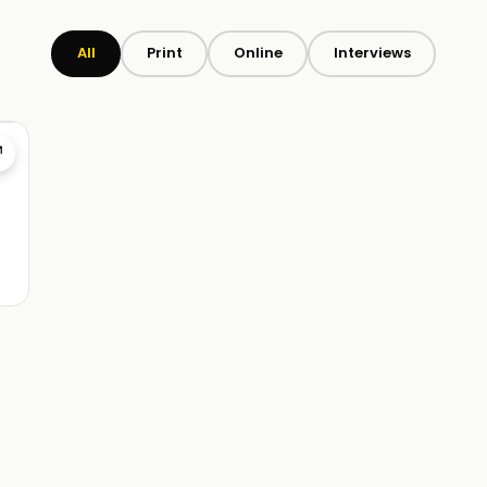
All
Print
Online
Interviews
↗
t
ea
.