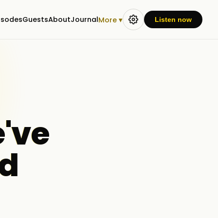
isodes
Guests
About
Journal
More ▾
Listen now
e've
ed