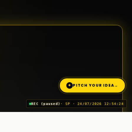
✦
PITCH YOUR IDEA
→
REC (paused)
· SP · 24/07/2026 12:54:24
Pitch Your Idea
03