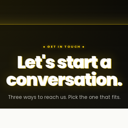
◆ GET IN TOUCH ◆
Let's start a
conversation.
Three ways to reach us. Pick the one that fits.
Invite Us to Your Company
02